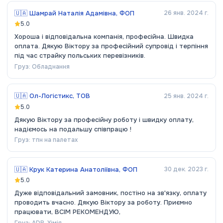
🇺🇦
Шамрай Наталія Адамівна, ФОП
26 янв. 2024 г.
5.0
Хороша і відповідальна компанія, професійна. Швидка
оплата. Дякую Віктору за професійний супровід і терпіння
під час страйку польських перевізників.
Груз:
Обладнання
🇺🇦
Ол-Логістикс, ТОВ
25 янв. 2024 г.
5.0
Дякую Віктору за професійну роботу і швидку оплату,
надіємось на подальшу співпрацю !
Груз:
тпн на палетах
🇺🇦
Крук Катерина Анатоліївна, ФОП
30 дек. 2023 г.
5.0
Дуже відповідальний замовник, постіно на зв'язку, оплату
проводить вчасно. Дякую Віктору за роботу. Приємно
працювати, ВСІМ РЕКОМЕНДУЮ,
Груз:
ADR, Хімія