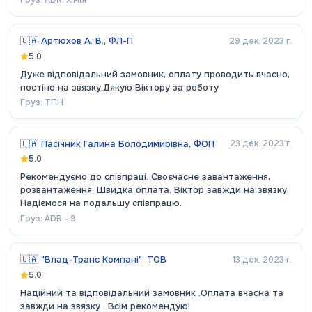
🇺🇦
Артюхов А. В., ФЛ-П
29 дек. 2023 г.
5.0
Дуже відповідальний замовник, оплату проводить вчасно,
постіно на звязку.Дякую Віктору за роботу
Груз:
ТПН
🇺🇦
Пасічник Галина Володимирівна, ФОП
23 дек. 2023 г.
5.0
Рекомендуємо до співпраці. Своєчасне завантаження,
розвантаження. Швидка оплата. Віктор завжди на звязку.
Надіємося на подальшу співпрацю.
Груз:
ADR - 9
🇺🇦
"Влад-Транс Компані", ТОВ
13 дек. 2023 г.
5.0
Надійний та відповідальний замовник .Оплата вчасна та
завжди на звязку . Всім рекомендую!