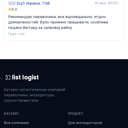
🇺🇦
ЕЦЛ Україна, ТОВ
15 июн. 2023 г.
5.0
Рекомендую перевізника, все відповідально, згідно
домовленостей. Було приємно працювати, особлива
подяка Віктору за супровід рейсу
Груз:
тнп
list logist
Каталог логистических компаний:
перевозчики, экспедиторы,
грузоотправители.
КАТАЛОГ
ПРОДУКТ
Все компании
Для экспедиторов