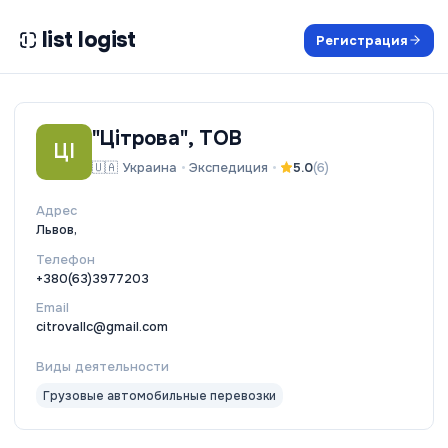
list logist
Регистрация
"Цітрова", ТОВ
ЦІ
🇺🇦
Украина
•
Экспедиция
•
5.0
(
6
)
Адрес
Львов,
Телефон
+380(63)3977203
Email
citrovallc@gmail.com
Виды деятельности
Грузовые автомобильные перевозки