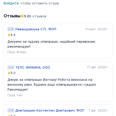
Войдите
, чтобы оставить отзыв.
Отзывы
5.0
6
отзывов
🇺🇦
Левандовська С.П., ФОП
11 сент. 2023 г.
5.0
Дякуємо за чудову співпрацю, надійний перевізник,
рекомендую!!
Груз:
ягода
🇺🇦
ТЕЛС УКРАИНА, ООО
17 авг. 2023 г.
5.0
Дякую за співпрацю Віктору! Робота виконана на
високому рівні. Будемо раді співпрацювати і надалі.
Рекомедую!
Груз:
тнп
🇺🇦
Дмитришин Костянтин Дмитрович, ФОП
7 авг. 2023 г.