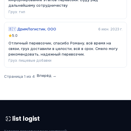
дальнейшему сотрудничеству
Груз:
тнп
🇧🇾
ДримЛогистик, ООО
6 июн. 2023 г.
5.0
Отличный перевозчик, спасибо Роману, всё время на
связи, груз доставили в целости, всё в срок. Смело могу
рекомендовать, надежный перевозчик.
Груз:
пищевые добавки
Вперёд →
Страница
1
из
4
list logist