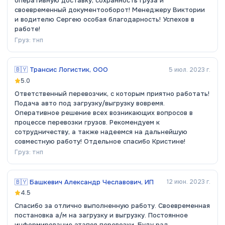
оперативную доставку, сохранность груза и
своевременный документооборот! Менеджеру Виктории
и водителю Сергею особая благодарность! Успехов в
работе!
Груз:
тнп
🇧🇾
Трансис Логистик, ООО
5 июл. 2023 г.
5.0
Ответственный перевозчик, с которым приятно работать!
Подача авто под загрузку/выгрузку вовремя.
Оперативное решение всех возникающих вопросов в
процессе перевозки грузов. Рекомендуем к
сотрудничеству, а также надеемся на дальнейшую
совместную работу! Отдельное спасибо Кристине!
Груз:
тнп
🇧🇾
Башкевич Александр Чеславович, ИП
12 июн. 2023 г.
4.5
Спасибо за отлично выполненную работу. Своевременная
постановка а/м на загрузку и выгрузку. Постоянное
информирование этапов перевозки. Буду рад