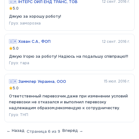
🇺🇦
ІНТЕРС ОЙЛ ЕНД ТРАНС, ТОВ
12 сент. 2016 г.
5.0
Дякую за хорошу роботу!
Груз:
заморозка
🇺🇦
Хован С.А., ФОП
12 сент. 2016 г.
5.0
Дякую Ігорю за роботу! Надіюсь на подальшу співпрацю!!!
Груз:
тара
🇺🇦
Заммлер Украина, ООО
15 июл. 2016 г.
5.0
Ответственный перевозчик,даже при изменении условий
перевозки не отказался и выполнил перевозку
надлежащим образом,рекомендую к сотрудничеству.
Груз:
ТНП
← Назад
Вперёд →
Страница
6
из
9