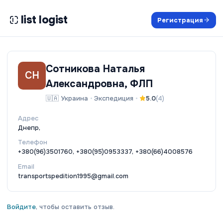
list logist
Регистрация
Сотникова Наталья
СН
Александровна, ФЛП
🇺🇦
Украина
•
Экспедиция
•
5.0
(
4
)
Адрес
Днепр,
Телефон
+380(96)3501760, +380(95)0953337, +380(66)4008576
Email
transportspedition1995@gmail.com
Войдите
, чтобы оставить отзыв.