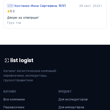
🇺🇦
Костенко Инна Сергеевна, ФЛП
28 сент. 2023 г.
5.0
Дякую за співпрцю!
Груз:
тнв
list logist
Каталог логистических компаний:
перевозчики, экспедиторы,
грузоотправители.
КАТАЛОГ
ПРОДУКТ
Все компании
Для экспедиторов
Перевозчики
Для импортёров