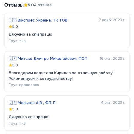
Отзывы
5.0
4
отзыва
🇺🇦
Вікспрес Україна, ТК ТОВ
7 нояб. 2023 г.
5.0
Дякуємо за співпрацю
Груз:
тнв
🇺🇦
Митько Дмитро Миколайович, ФОП
16 окт. 2023 г.
5.0
Благодарим водителя Кирилла за отличную работу!
Рекомендуем к сотруднечеству!
Груз:
проволока
🇺🇦
Мельник А.В., ФЛ-П
4 окт. 2023 г.
5.0
Дякую за співпрацю!
Груз:
тнв