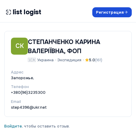
list logist
Регистрация
СТЕПАНЧЕНКО КАРИНА
СК
ВАЛЕРІЇВНА, ФОП
🇺🇦
Украина
•
Экспедиция
•
5.0
(
161
)
Адрес
Запорожье,
Телефон
+380(96)3235300
Email
step4396@ukr.net
Войдите
, чтобы оставить отзыв.