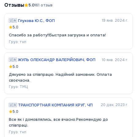
Отзывы
5.0
161
отзыв
🇺🇦
Глухова Ю.С., ФОП
19 янв. 2024 г.
5.0
Спасибо за работу!!Быстрая загрузка и оплата!
Груз:
тнп
🇺🇦
ЖУЛЬ ОЛЕКСАНДР ВАЛЕРІЙОВИЧ, ФОП
10 янв. 2024 г.
5.0
Дякуємо за співпрацю. Надійний замовник. Оплата
своєчасна.
Груз:
ТМЦ
🇺🇦
ТРАНСПОРТНАЯ КОМПАНИЯ КРУГ, ЧП
20 дек. 2023 г.
5.0
Все як і домовлялись, все вчасно.Рекомендую до
співпраці.
Груз:
тнп