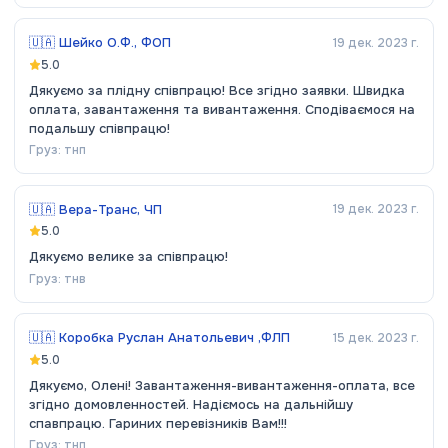
🇺🇦
Шейко О.Ф., ФОП
19 дек. 2023 г.
5.0
Дякуємо за плідну співпрацю! Все згідно заявки. Швидка
оплата, завантаження та вивантаження. Сподіваємося на
подальшу співпрацю!
Груз:
тнп
🇺🇦
Вера-Транс, ЧП
19 дек. 2023 г.
5.0
Дякуємо велике за співпрацю!
Груз:
тнв
🇺🇦
Коробка Руслан Анатольевич ,ФЛП
15 дек. 2023 г.
5.0
Дякуємо, Олені! Завантаження-вивантаження-оплата, все
згідно домовленностей. Надіємось на дальнійшу
спавпрацю. Гариних перевізників Вам!!!
Груз:
тнп