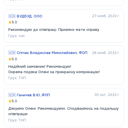
🇺🇦
ВУДБУД, ООО
27 нояб. 2023 г.
5.0
Рекомендую до співпраці. Приємно мати справу.
Груз:
тнп
🇺🇦
Спічак Владислав Миколайович, ФОП
26 нояб. 2023 г.
5.0
Надійний замовник! Рекомендую!
Окрема подяка Олені за прекрасну комунікацію!
Груз:
ТНП
🇺🇦
Ганичев В.Ю.,ФЛП
30 окт. 2023 г.
5.0
Дякуємо Олені. Рекомендуємо. Сподіваємось на подальшу
співпрацю
Груз:
ТНП