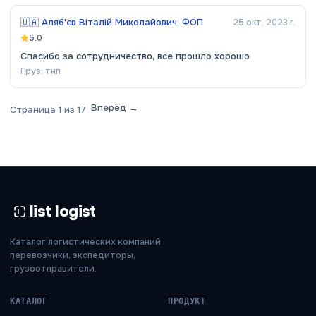
🇺🇦
Аляб'єв Віталій Миколайович, ФОП
25 окт. 2023 г.
5.0
Спасибо за сотрудничество, все прошло хорошо
Груз:
тнп
Вперёд →
Страница
1
из
17
list logist
Каталог логистических компаний:
перевозчики, экспедиторы,
грузоотправители.
КАТАЛОГ
ПРОДУКТ