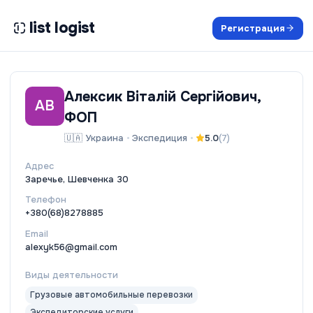
list logist
Регистрация
Алексик Віталій Сергійович,
АВ
ФОП
🇺🇦
Украина
•
Экспедиция
•
5.0
(
7
)
Адрес
Заречье, Шевченка 30
Телефон
+380(68)8278885
Email
alexyk56@gmail.com
Виды деятельности
Грузовые автомобильные перевозки
Экспедиторские услуги