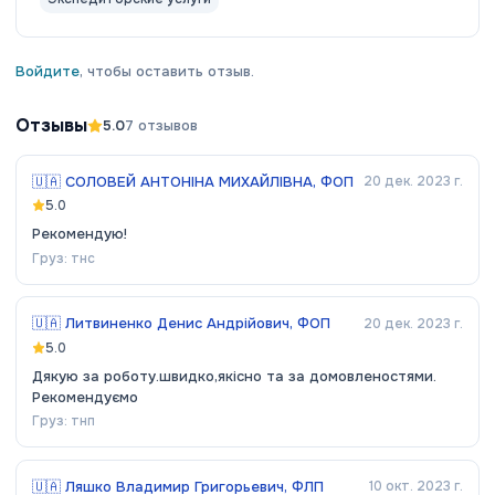
Войдите
, чтобы оставить отзыв.
Отзывы
5.0
7
отзывов
🇺🇦
СОЛОВЕЙ АНТОНІНА МИХАЙЛІВНА, ФОП
20 дек. 2023 г.
5.0
Рекомендую!
Груз:
тнс
🇺🇦
Литвиненко Денис Андрійович, ФОП
20 дек. 2023 г.
5.0
Дякую за роботу.швидко,якісно та за домовленостями.
Рекомендуємо
Груз:
тнп
🇺🇦
Ляшко Владимир Григорьевич, ФЛП
10 окт. 2023 г.