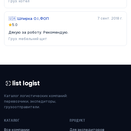
Груз:
котел
🇺🇦
Шпирка О.І.,ФОП
7 сент. 2018 г.
5.0
Дякую за роботу. Рекомендую.
Груз:
мебельний щит
list logist
Каталог логистических компаний:
перевозчики, экспедиторы,
грузоотправители.
КАТАЛОГ
ПРОДУКТ
Все компании
Для экспедиторов