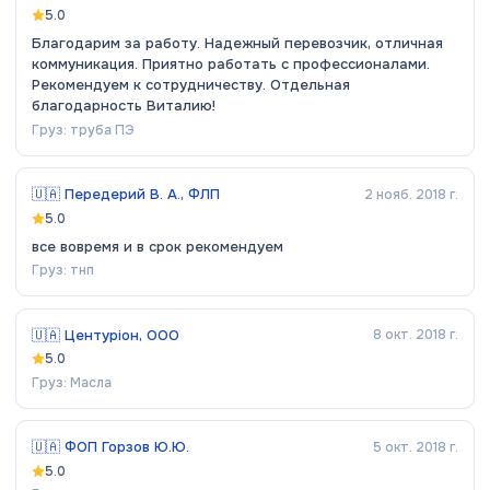
5.0
Благодарим за работу. Надежный перевозчик, отличная
коммуникация. Приятно работать с профессионалами.
Рекомендуем к сотрудничеству. Отдельная
благодарность Виталию!
Груз:
труба ПЭ
🇺🇦
Передерий В. А., ФЛП
2 нояб. 2018 г.
5.0
все вовремя и в срок рекомендуем
Груз:
тнп
🇺🇦
Центуріон, ООО
8 окт. 2018 г.
5.0
Груз:
Масла
🇺🇦
ФОП Горзов Ю.Ю.
5 окт. 2018 г.
5.0