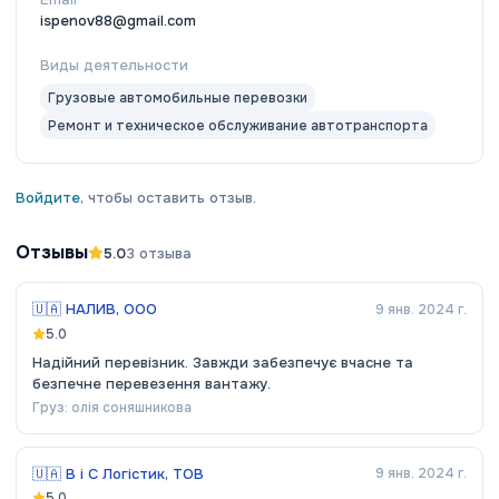
ispenov88@gmail.com
Виды деятельности
Грузовые автомобильные перевозки
Ремонт и техническое обслуживание автотранспорта
Войдите
, чтобы оставить отзыв.
Отзывы
5.0
3
отзыва
🇺🇦
НАЛИВ, ООО
9 янв. 2024 г.
5.0
Надійний перевізник. Завжди забезпечує вчасне та
безпечне перевезення вантажу.
Груз:
олія соняшникова
🇺🇦
В і С Логістик, ТОВ
9 янв. 2024 г.
5.0