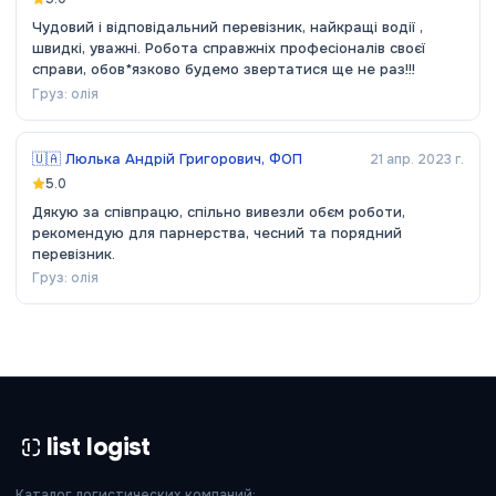
Чудовий і відповідальний перевізник, найкращі водії ,
швидкі, уважні. Робота справжніх професіоналів своєї
справи, обов*язково будемо звертатися ще не раз!!!
Груз:
олія
🇺🇦
Люлька Андрій Григорович, ФОП
21 апр. 2023 г.
5.0
Дякую за співпрацю, спільно вивезли обєм роботи,
рекомендую для парнерства, чесний та порядний
перевізник.
Груз:
олія
list logist
Каталог логистических компаний: