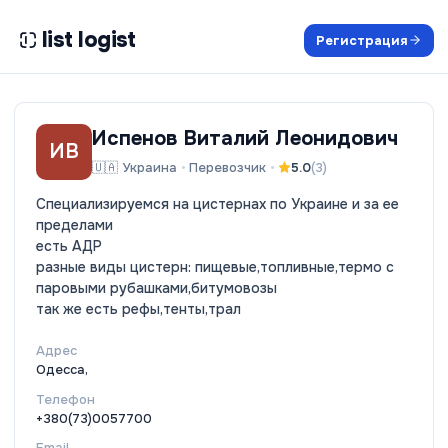
list logist
Регистрация
Испенов Виталий Леонидович
ИВ
🇺🇦
Украина
•
Перевозчик
•
5.0
(
3
)
Специализируемся на цистернах по Украине и за ее
пределами
есть АДР
разные виды цистерн: пищевые,топливные,термо с
паровыми рубашками,битумовозы
так же есть рефы,тенты,трал
Адрес
Одесса,
Телефон
+380(73)0057700
Email