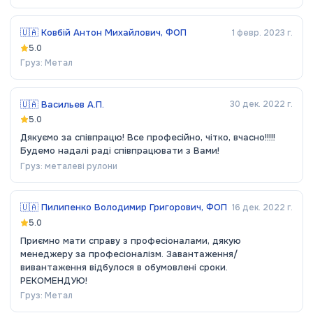
🇺🇦
Ковбій Антон Михайлович, ФОП
1 февр. 2023 г.
5.0
Груз:
Метал
🇺🇦
Васильев А.П.
30 дек. 2022 г.
5.0
Дякуємо за співпрацю! Все професійно, чітко, вчасно!!!!!
Будемо надалі раді співпрацювати з Вами!
Груз:
металеві рулони
🇺🇦
Пилипенко Володимир Григорович, ФОП
16 дек. 2022 г.
5.0
Приємно мати справу з професіоналами, дякую
менеджеру за професіоналізм. Завантаження/
вивантаження відбулося в обумовлені сроки.
РЕКОМЕНДУЮ!
Груз:
Метал