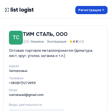
list logist
Регистрация
ТИМ СТАЛЬ, ООО
ТС
🇺🇦
Украина
•
Экспедиция
•
4.9
(
43
)
Оптовая торговля металлопрокатом (арматура,
лист, круг, уголок, катанка и т.п.)
Адрес
Запорожье,
Телефон
+380(67)1272659
Email
osinskaiail@gmail.com
Виды деятельности