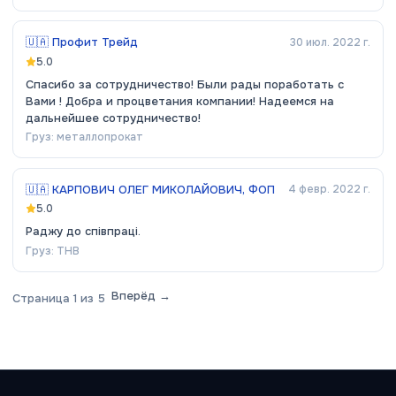
🇺🇦
Профит Трейд
30 июл. 2022 г.
5.0
Спасибо за сотрудничество! Были рады поработать с
Вами ! Добра и процветания компании! Надеемся на
дальнейшее сотрудничество!
Груз:
металлопрокат
🇺🇦
КАРПОВИЧ ОЛЕГ МИКОЛАЙОВИЧ, ФОП
4 февр. 2022 г.
5.0
Раджу до співпраці.
Груз:
ТНВ
Вперёд →
Страница
1
из
5