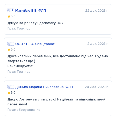
🇺🇦
Мануйло В.В.,ФЛП
22 дек. 2023 г.
5.0
Дякую за роботу і допомогу ЗСУ
Груз:
Трактор
🇺🇦
ООО "ТЕКС Спецтранс"
2 дек. 2023 г.
5.0
Дуже класний перевізник, все доставлено під час. Будемо
звертатися ще )
Рекомендуємо!
Груз:
Трактор
🇺🇦
Дынька Марина Николаевна, ФЛП
24 июл. 2023 г.
5.0
Дякую Антону за співпрацю! Надійний та відповідальний
перевізник!
Груз:
оборудование