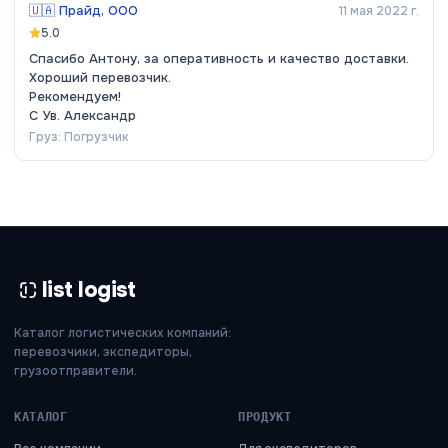
🇺🇦
Прайд, ООО
11 мая 2022 г.
5.0
Спасибо Антону, за оперативность и качество доставки.
Хороший перевозчик.
Рекомендуем!
С Ув. Александр
Груз:
Погрузчик
list logist
Каталог логистических компаний:
перевозчики, экспедиторы,
грузоотправители.
КАТАЛОГ
ПРОДУКТ