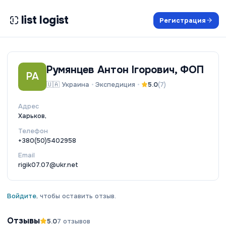
list logist
Регистрация
Румянцев Антон Ігорович, ФОП
РА
🇺🇦
Украина
•
Экспедиция
•
5.0
(
7
)
Адрес
Харьков,
Телефон
+380(50)5402958
Email
rigik07.07@ukr.net
Войдите
, чтобы оставить отзыв.
Отзывы
5.0
7
отзывов